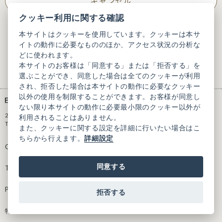
キャンセル
クッキー利用に関する確認
本サイトはクッキーを使用しています。クッキーは本サ
イトの動作に必要なもののほか、アクセス状況の分析な
どに使われます。
本サイトのお客様は「同意する」または「拒否する」を
選ぶことができ、同意した場合は全てのクッキーが利用
され、拒否した場合は本サイトの動作に必要なクッキー
以外の使用を制限することができます。お客様が同意し
ない限り本サイトの動作に必要最小限のクッキー以外が
2F, 3-25-4 Nishihara, Shibuya-ku,
利用されることはありません。
Tokyo 151-0066, Japan
また、クッキーに関する設定を詳細に行いたい場合はこ
ちらから行えます。
詳細設定
Official site
Guide
同意する
Terms of Use
Contact
Privacy Policy
拒否する
特定商取引法に基づく表記