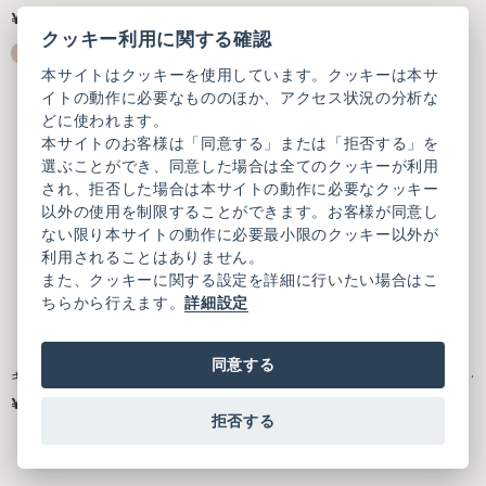
ルトリプルワッシャー ティアード
¥2,310
¥25,300
（税込）
（税込）
スカート
クッキー利用に関する確認
本サイトはクッキーを使用しています。クッキーは本サ
イトの動作に必要なもののほか、アクセス状況の分析な
どに使われます。
本サイトのお客様は「同意する」または「拒否する」を
選ぶことができ、同意した場合は全てのクッキーが利用
され、拒否した場合は本サイトの動作に必要なクッキー
以外の使用を制限することができます。お客様が同意し
ない限り本サイトの動作に必要最小限のクッキー以外が
利用されることはありません。
また、クッキーに関する設定を詳細に行いたい場合はこ
ちらから行えます。
詳細設定
同意する
キュプラコットンローンナチュラ
キュプラコットンローンナチュラ
ルトリプルワッシャー ティアード
ルトリプルワッシャー ティアード
¥25,300
¥25,300
（税込）
（税込）
スカート
スカート
拒否する