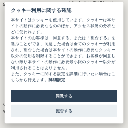
小ドットパイル半袖Tシャツ
¥8,250
（税込）
¥8,250
クッキー利用に関する確認
（税込）
本サイトはクッキーを使用しています。クッキーは本サ
イトの動作に必要なもののほか、アクセス状況の分析な
どに使われます。
本サイトのお客様は「同意する」または「拒否する」を
選ぶことができ、同意した場合は全てのクッキーが利用
され、拒否した場合は本サイトの動作に必要なクッキー
以外の使用を制限することができます。お客様が同意し
ない限り本サイトの動作に必要最小限のクッキー以外が
利用されることはありません。
また、クッキーに関する設定を詳細に行いたい場合はこ
ちらから行えます。
詳細設定
同意する
小ドットパイル半袖Tシャツ
コットンジョーゼットドット フリ
ルギャザー パンツ
¥8,250
¥19,800
拒否する
（税込）
（税込）