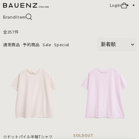
Login
Brand
Item
全
357
件
通常商品
予約商品
Sale
Special
SOLDOUT
小ドットパイル半袖Tシャツ