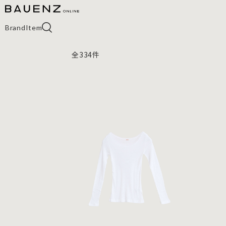
Brand
Item
全
334
件