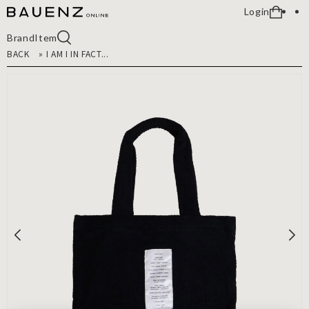
Login
Brand
Item
BACK
»
I AM I IN FACT...