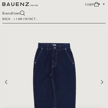
Login
Brand
Item
BACK
»
I AM I IN FACT...