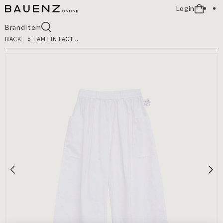
Login
Brand
Item
BACK
»
I AM I IN FACT...