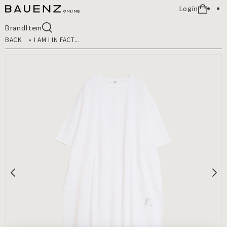
Login
Brand
Item
BACK
»
I AM I IN FACT...