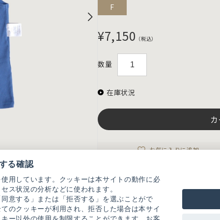
F
¥7,150
（税込）
数量
在庫状況
カ
お気に入りに追加
する確認
を使用しています。クッキーは本サイトの動作に必
アイテム説明
クセス状況の分析などに使われます。
綿100％テレコ素材の、しっかり厚みのあ
「同意する」または「拒否する」を選ぶことがで
全てのクッキーが利用され、拒否した場合は本サイ
透けにくい素材で一枚でも着やすく、
ッキー以外の使用を制限することができます。お客