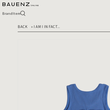
Brand
Item
BACK
»
I AM I IN FACT...