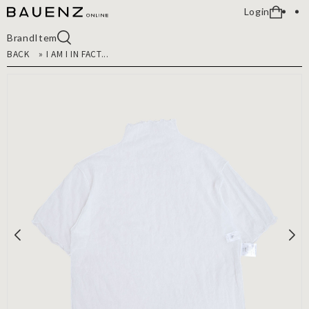
Login
Brand
Item
BACK
»
I AM I IN FACT...