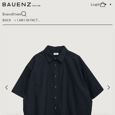
Login
Brand
Item
BACK
»
I AM I IN FACT...