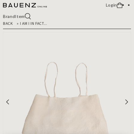
Login
Brand
Item
BACK
»
I AM I IN FACT...