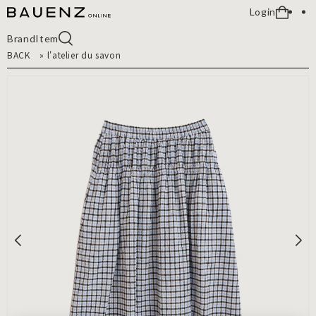
Login
Brand
Item
BACK
»
l'atelier du savon