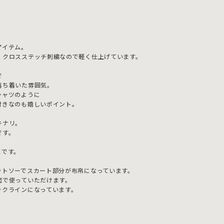
アイテム。
、クロスステッチ刺繍なので軽く仕上げています。
で
落ち着いた雰囲気。
シャツのように
付きなのも嬉しいポイント。
キナリ。
です。
スです。
ットソーでスカート部分が布帛になっています。
面で使っていただけます。
ックラインになっています。