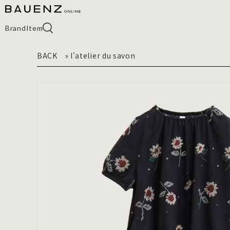
Brand
Item
BACK
»
l'atelier du savon