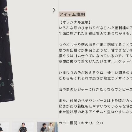
アイテム説明
【オリジナル生地】
いろんな形のひまわりがならんだ総刺繍の
全面に施された刺繍は贅沢でありながらも
つやとしゃり感のある生地に刺繍すること
夏のお出掛けが似合うような、甘すぎない
襟ぐりはゴム仕立てになっているので、Ｔ
簡単に被りで着ていただけます。ポケット
ひまわりの色が映えるクロ、優しい印象の
どちらもそれぞれの良さが際立つデザイン
海や夏のレジャーに行きたくなるワンピー
また、付属のペチワンピースは上身頃がカ
軽さがあり着脱もしやすいのでいろんな場
また透け感のあるアイテムと重ねやすいネ
カラー展開：キナリ、クロ