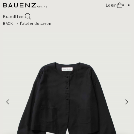
Login
Brand
Item
BACK
»
l'atelier du savon