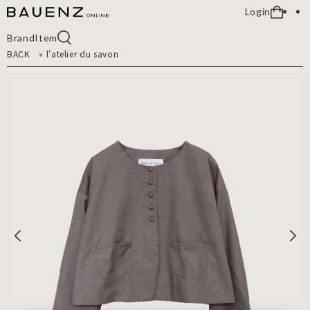
Login
Brand
Item
BACK
»
l'atelier du savon