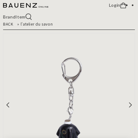
Login
Brand
Item
BACK
»
l'atelier du savon