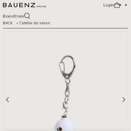
Login
Brand
Item
BACK
»
l'atelier du savon