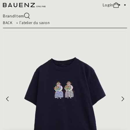
Login
Brand
Item
BACK
»
l'atelier du savon