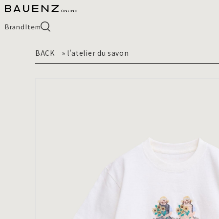
Brand
Item
BACK
»
l'atelier du savon