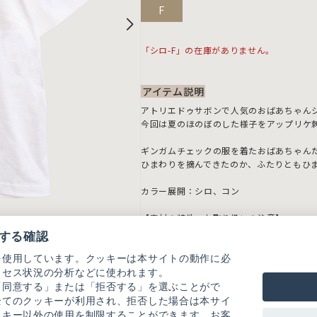
F
「シロ-F」の在庫がありません。
アイテム説明
アトリエドゥサボンで人気のおばあちゃん
今回は夏のほのぼのした様子をアップリケ
ギンガムチェックの服を着たおばあちゃん
ひまわりを摘んできたのか、ふたりともひ
カラー展開：シロ、コン
【素材の特性、お取り扱いの注意】
・刺繍部分は大変デリケートなので丁寧に
する確認
乱暴に扱いますと破損しやすく、糸引きや
ッグ等の引っかかりに十分ご注意下さい。
を使用しています。クッキーは本サイトの動作に必
また、刺繍部分へのアイロン掛けはお避け
クセス状況の分析などに使われます。
・この製品は、配色使いになっております
「同意する」または「拒否する」を選ぶことがで
りますと、淡色部分に汚染することがあり
全てのクッキーが利用され、拒否した場合は本サイ
・この製品を洗濯する際には多少縮む場合
ッキー以外の使用を制限することができます。お客