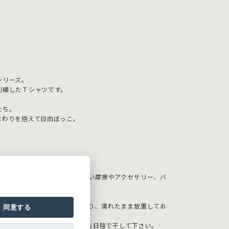
シリーズ。
刺繍したＴシャツです。
たち。
まわりを抱えて日向ぼっこ。
お取り扱い下さい。
糸切れが起こりやすいので、強い摩擦やアクセサリー、バ
下さい。
ので、長時間水につけておいたり、濡れたまま放置してお
同意する
ますので、ご注意下さい。
がありますので、形を整えてから日陰で干して下さい。