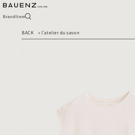
Brand
Item
BACK
»
l'atelier du savon