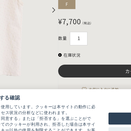
F
¥7,700
（税込）
数量
在庫状況
カ
お気に入りに追加
する確認
を使用しています。クッキーは本サイトの動作に必
アイテム説明
クセス状況の分析などに使われます。
パイル地の小さなドットが総柄になったＴ
「同意する」または「拒否する」を選ぶことがで
全てのクッキーが利用され、拒否した場合は本サイ
キナリとクロは飽きの来ない定番カラー。
ッキー以外の使用を制限することができます。お客