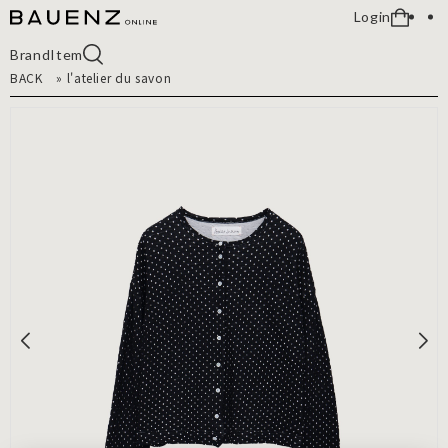
Login
Brand
Item
BACK
»
l'atelier du savon