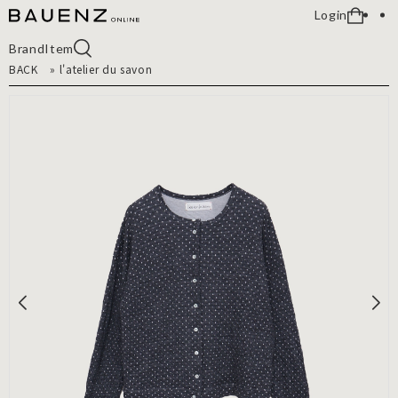
Login
Brand
Item
BACK
»
l'atelier du savon