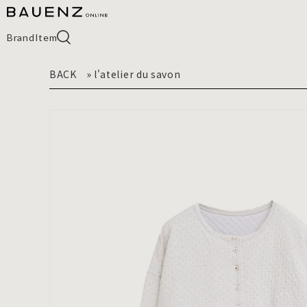
Brand
Item
BACK
»
l'atelier du savon