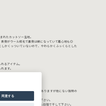
編まれたカットソー生地。
、表側がウール梳毛で裏側は綿になっていて着心地も◎
にしかくっついていないので、やわらかくふっくらとした
。
られるアイテム。
られます。
ずつしわや表情の出かたに差がありますが他にない独特の
同意する
着用、着脱時には十分注意して下さい。
がありますので、形を整えてから日陰で干して下さい。