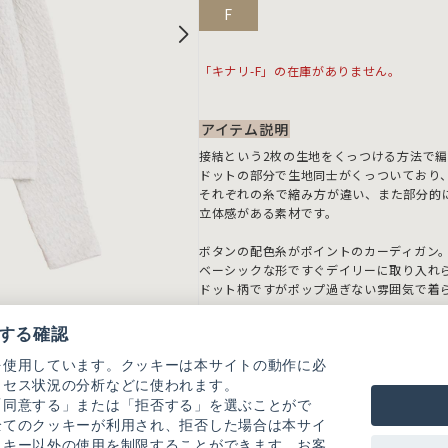
F
「キナリ-F」の在庫がありません。
アイテム説明
接結という2枚の生地をくっつける方法で
ドットの部分で生地同士がくっついており
それぞれの糸で縮み方が違い、また部分的
立体感がある素材です。
ボタンの配色糸がポイントのカーディガン
ベーシックな形ですぐデイリーに取り入れ
ドット柄ですがポップ過ぎない雰囲気で着
カラー展開：キナリ、グレー、クロ
する確認
【素材の特性、お取り扱いの注意】
を使用しています。クッキーは本サイトの動作に必
・この製品は生地洗いをしています。一枚
クセス状況の分析などに使われます。
表情感をお楽しみください。
「同意する」または「拒否する」を選ぶことがで
・ひっかかり、糸切れが起こり易いので、
全てのクッキーが利用され、拒否した場合は本サイ
・この製品を洗濯する際には多少縮む場合
ッキー以外の使用を制限することができます。お客