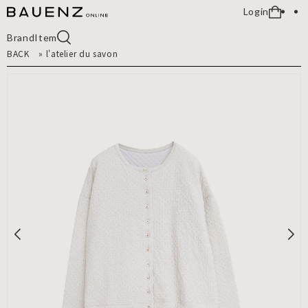
Login
Brand
Item
BACK
»
l'atelier du savon