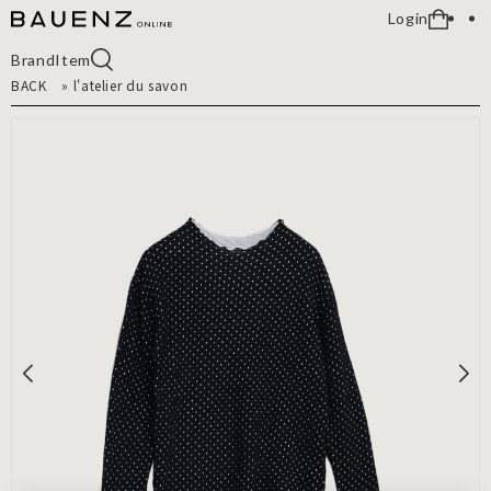
Login
Brand
Item
BACK
»
l'atelier du savon