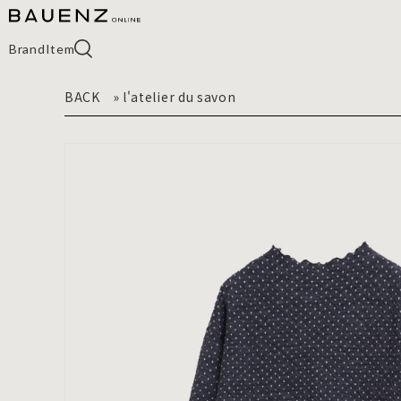
Brand
Item
BACK
»
l'atelier du savon