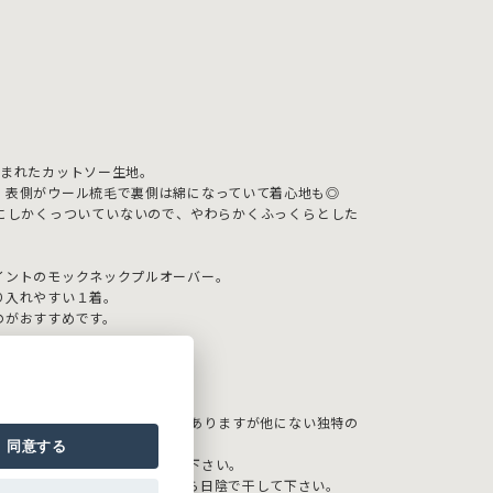
編まれたカットソー生地。
、表側がウール梳毛で裏側は綿になっていて着心地も◎
にしかくっついていないので、やわらかくふっくらとした
イントのモックネックプルオーバー。
り入れやすい１着。
のがおすすめです。
ずつしわや表情の出かたに差がありますが他にない独特の
同意する
着用、着脱時には十分注意して下さい。
がありますので、形を整えてから日陰で干して下さい。