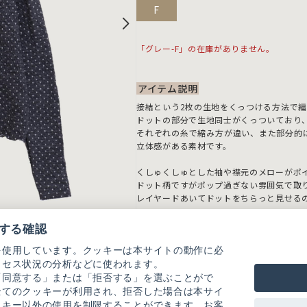
F
「グレー-F」の在庫がありません。
アイテム説明
接結という2枚の生地をくっつける方法で
ドットの部分で生地同士がくっついており
それぞれの糸で縮み方が違い、また部分的
立体感がある素材です。
くしゅくしゅとした袖や襟元のメローがポ
ドット柄ですがポップ過ぎない雰囲気で取
レイヤードあいてドットをちらっと見せる
カラー展開：キナリ、グレー、クロ
する確認
【素材の特性、お取り扱いの注意】
を使用しています。クッキーは本サイトの動作に必
・この製品は生地洗いをしています。一枚
クセス状況の分析などに使われます。
表情感をお楽しみください。
「同意する」または「拒否する」を選ぶことがで
・ひっかかり、糸切れが起こり易いので、
全てのクッキーが利用され、拒否した場合は本サイ
・この製品を洗濯する際には多少縮む場合
ッキー以外の使用を制限することができます。お客