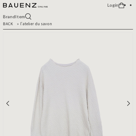
Login
Brand
Item
BACK
»
l'atelier du savon