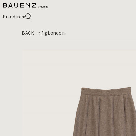
Brand
Item
BACK
»
figLondon