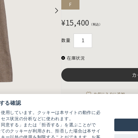
F
¥15,400
（税込）
数量
在庫状況
カ
お気に入りに追加
する確認
を使用しています。クッキーは本サイトの動作に必
アイテム説明
クセス状況の分析などに使われます。
ウールの様なノーブルな雰囲気のボックス
「同意する」または「拒否する」を選ぶことがで
全てのクッキーが利用され、拒否した場合は本サイ
ちくちく感のないさらりとしたポリエステ
ッキー以外の使用を制限することができます。お客