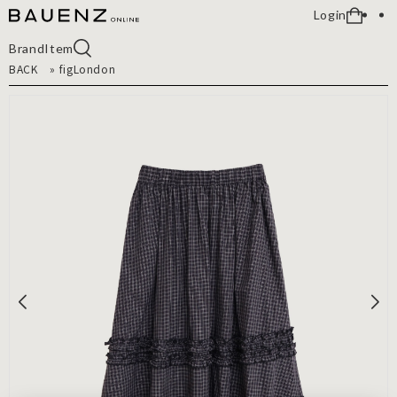
Login
Brand
Item
BACK
»
figLondon