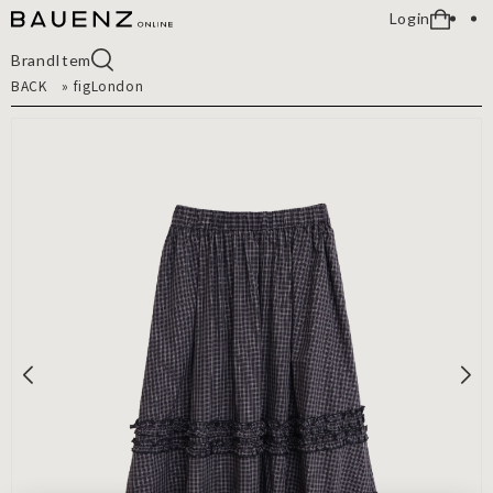
Login
Brand
Item
BACK
»
figLondon