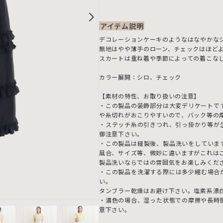
アイテム説明
デコレーションケーキのようなはなやかな
無地はやや薄手のローン、チェックはほど
スカートは重ね着や季節によっての着こな
カラー展開：シロ、チェック
【素材の特性、お取り扱いの注意】
・この製品の装飾部分は大変デリケートで
や糸切れがおこりやすいので、バック等の
・ステッチ糸の引きつれ、引っ掛かり等が
御注意下さい。
・この製品は縫製後、製品洗いをしていま
風合、サイズ等、微妙に違いますがこれは
製品洗いならではの雰囲気をお楽しみくだ
・この製品を洗濯する際には多少縮む場合
い。
タンブラー乾燥はお避け下さい。塩素系漂
・濃色の場合、湿った状態での摩擦や長時
意下さい。