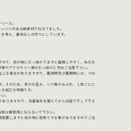
シリーズ。
よいハリのある綿素材で仕立てました。
しを考え、裏地なしの作りにしています。
すので、他の物に引っ掛かりますと破損しやすく、糸引き
摩擦やアクセサリー等の引っ掛けに充分ご注意下さい。
生じる場合がありますので、着用時及び着脱時には、十分
す。そのため、多少の歪み、シワ等がみられ、１枚ごとに
この加工の特徴です。
さい。
がありますので、洗濯後形を整えてから日陰で干して下さ
白剤は御使用にならないで下さい。
間放置しますと他の物に色移りする事がありますのでご注