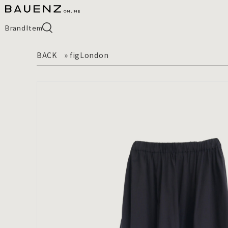
Brand
Item
BACK
»
figLondon