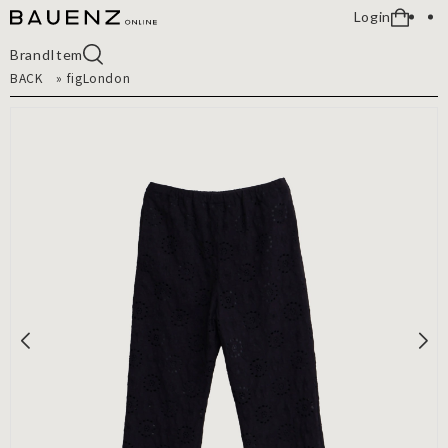
Login
Brand
Item
BACK
»
figLondon