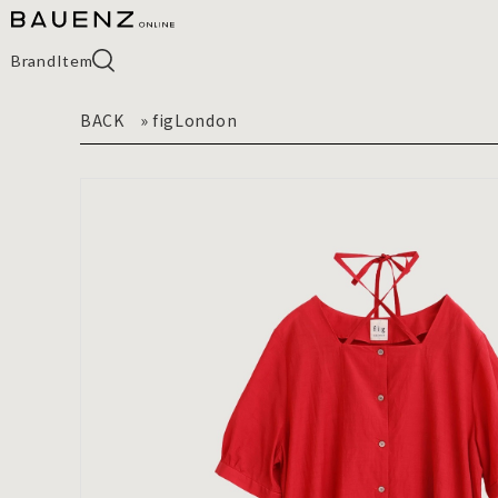
Brand
Item
BACK
»
figLondon