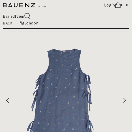
Login
Brand
Item
BACK
»
figLondon