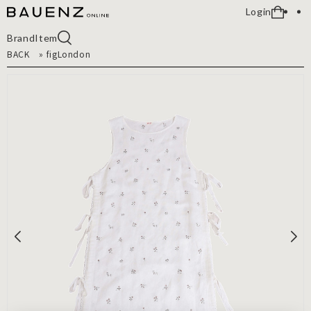
Login
Brand
Item
BACK
»
figLondon