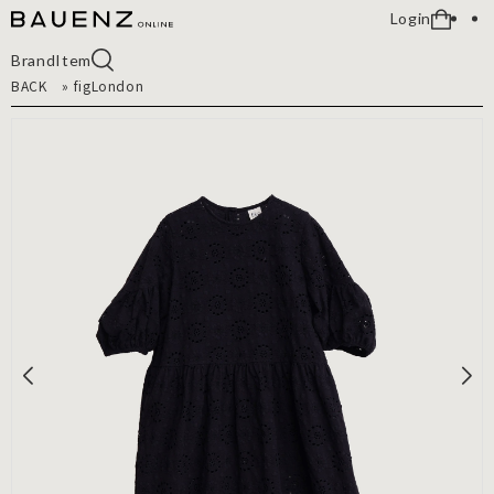
Login
Brand
Item
BACK
»
figLondon