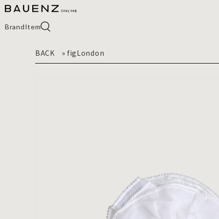
Brand
Item
BACK
»
figLondon