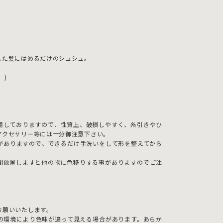
。
した髪にはめるだけのシュシュ。
。)
用しておりますので、性質上、破損しやすく、糸引きやひ
アクセサリー等には十分御注意下さい。
がありますので、できるだけ手洗いをして形を整えてから
間放置しますと他の物に色移りする事がありますのでご注
お願いいたします。
の環境により色味が違って見える場合があります。あらか