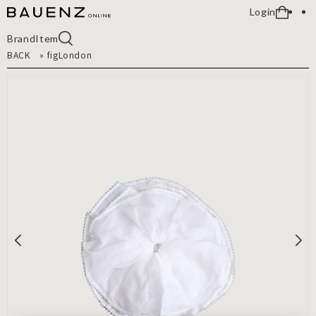
Login
Brand
Item
BACK
»
figLondon