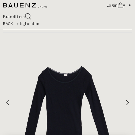
Login
Brand
Item
BACK
»
figLondon