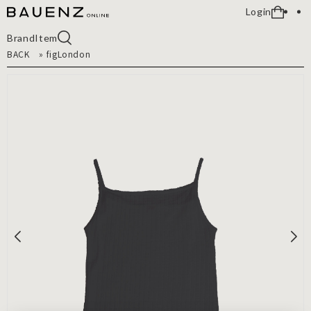
Login
Brand
Item
BACK
»
figLondon