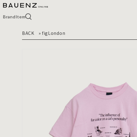
Brand
Item
BACK
»
figLondon