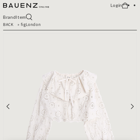
Login
Brand
Item
BACK
»
figLondon