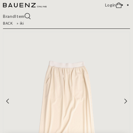
Login
Brand
Item
BACK
»
iki