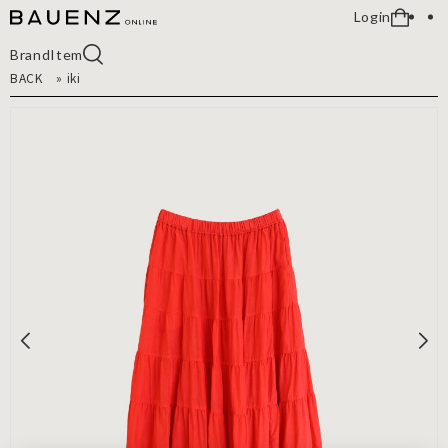
Login
Brand
Item
BACK
»
iki