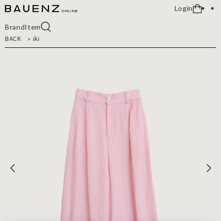
Login
Brand
Item
BACK
»
iki