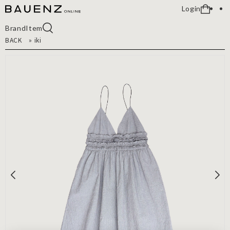
Login
Brand
Item
BACK
»
iki