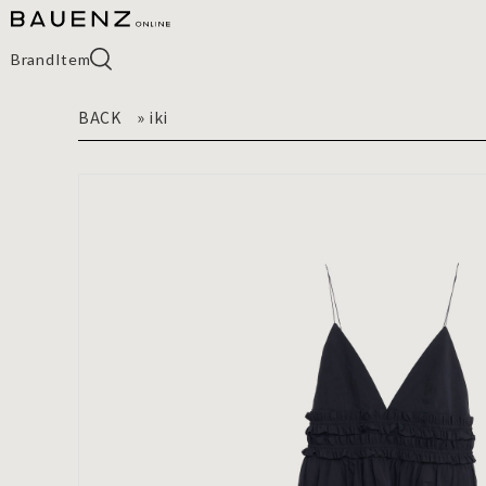
Brand
Item
BACK
»
iki