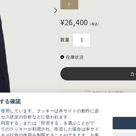
F
¥26,400
（税込）
数量
在庫状況
カ
お気に入りに追加
する確認
を使用しています。クッキーは本サイトの動作に必
アイテム説明
クセス状況の分析などに使われます。
ビスチェのような胸元とフリル、裾のボリ
「同意する」または「拒否する」を選ぶことがで
Tシャツなどと相性のいいキャミワンピー
全てのクッキーが利用され、拒否した場合は本サイ
アイテムです。
ッキー以外の使用を制限することができます。お客