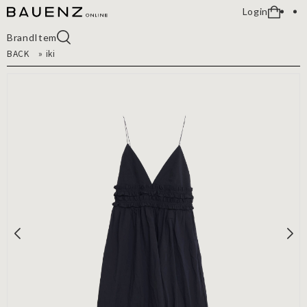
Login
Brand
Item
BACK
»
iki