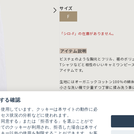
サイズ
F
「シロ-F」の在庫がありません。
アイテム説明
ビスチェのような胸元とフリル、裾のボリ
Tシャツなどと相性のいいキャミワンピー
アイテムです。
生地にはオーガニックコットン100％の綿
小さな洗い機で少量ずつ丁寧に揉み洗う事
風合いが特徴の生地です。
一見無地見えする千鳥柄はかなり細かい柄
する確認
チェックとは一味違う凛とした印象に仕上
を使用しています。クッキーは本サイトの動作に必
クセス状況の分析などに使われます。
カラー展開：シロ、クロ、千鳥
「同意する」または「拒否する」を選ぶことがで
-----------------------
全てのクッキーが利用され、拒否した場合は本サイ
透け感：シロのみややあり、他なし
ッキー以外の使用を制限することができます。お客